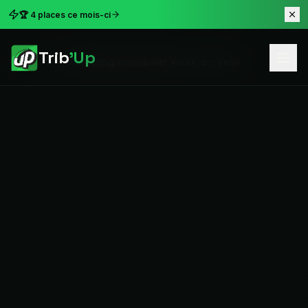
🏆 4 places ce mois-ci
Trib
'Up
Accueil
Marketing Immobilier Vaulx-en-Velin