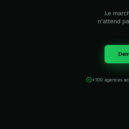
Le march
n'attend p
Dem
+100 agences a