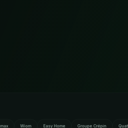
m
Easy Home
Groupe Crépin
Quatuor
Hervé