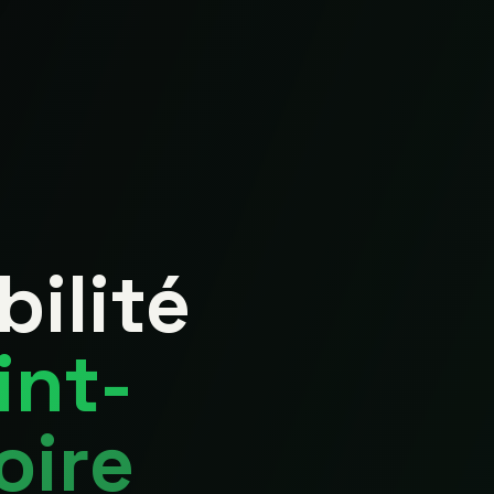
bilité
int-
oire