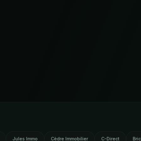
mo
Cèdre Immobilier
C-Direct
Brick
AM Capi