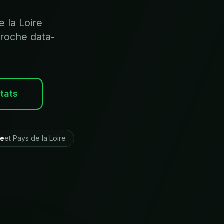
 la Loire
roche data-
ltats
re
et
Pays de la Loire