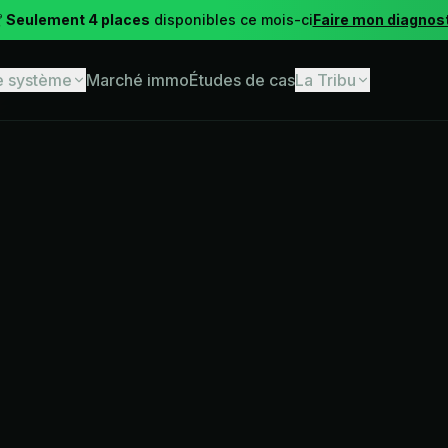

Seulement 4 places
disponibles ce mois-ci
Faire mon diagnos
e système
Marché immo
Études de cas
La Tribu