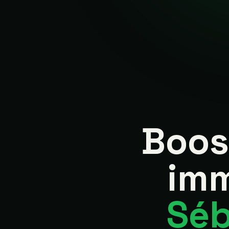
Boost
imm
Séb