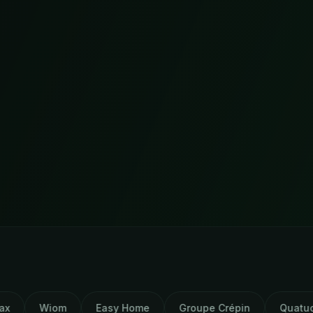
Easy Home
Groupe Crépin
Quatuor
Hervé 