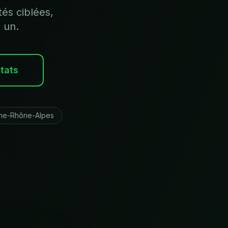
tés ciblées,
 un.
ltats
ne-Rhône-Alpes