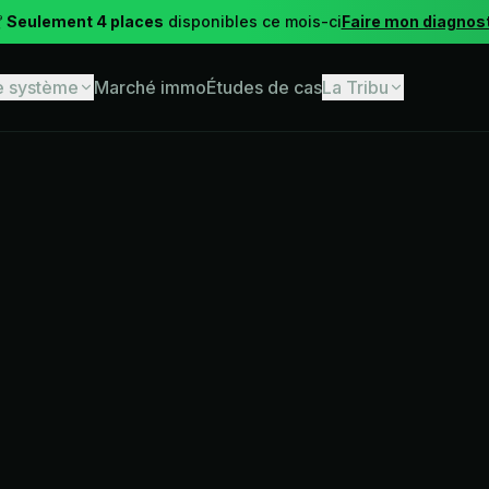

Seulement 4 places
disponibles ce mois-ci
Faire mon diagnos
e système
Marché immo
Études de cas
La Tribu