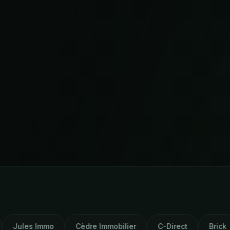
o
Cèdre Immobilier
C-Direct
Brick
AM Capita