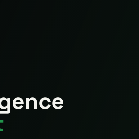
agence
t