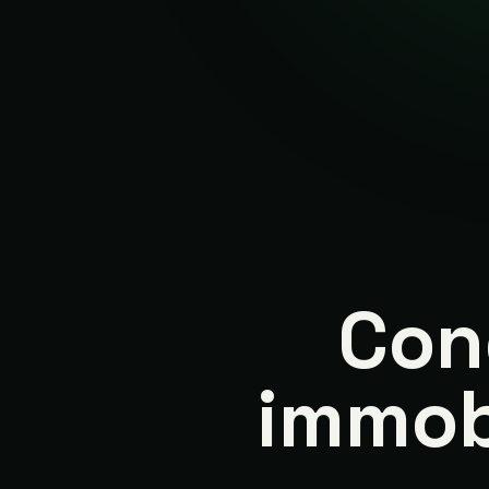
Con
immob