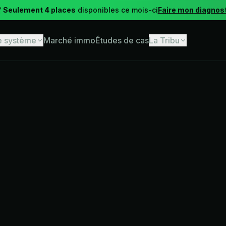

Seulement 4 places
disponibles ce mois-ci
Faire mon diagnos
e système
Marché immo
Études de cas
La Tribu