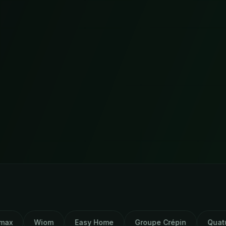
Easy Home
Groupe Crépin
Quatuor
Hervé 