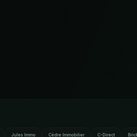
o
Cèdre Immobilier
C-Direct
Brick
AM Capit