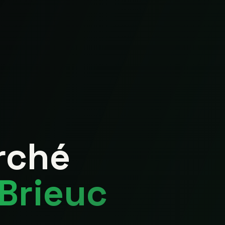
rché
Brieuc