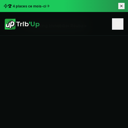
🏆 4 places ce mois-ci
Trib
'Up
Accueil
Marketing Immobilier Roubaix