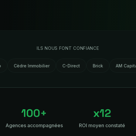
ILS NOUS FONT CONFIANCE
obilier
C-Direct
Brick
AM Capital
Certisteri
100+
x12
Agences accompagnées
ROI moyen constaté