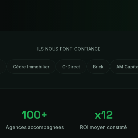
ILS NOUS FONT CONFIANCE
obilier
C-Direct
Brick
AM Capital
Certisteri
100+
x12
Agences accompagnées
ROI moyen constaté