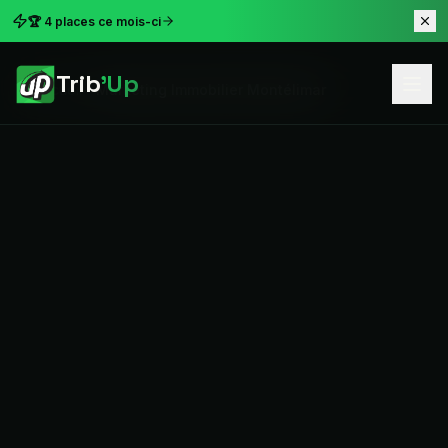
🏆 4 places ce mois-ci
Trib
'Up
Accueil
Marketing Immobilier Montélimar