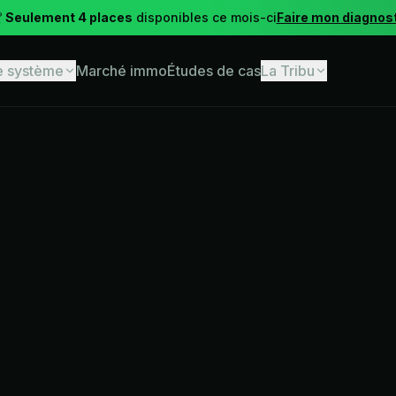

Seulement 4 places
disponibles ce mois-ci
Faire mon diagnos
e système
Marché immo
Études de cas
La Tribu