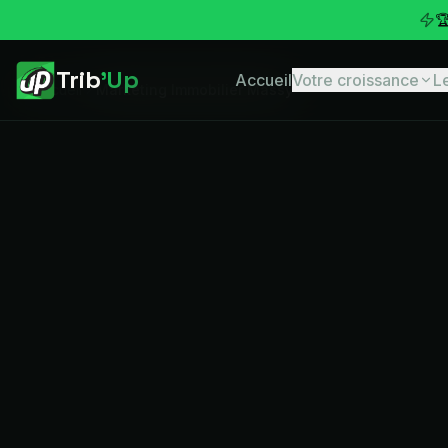

Trib
'Up
Accueil
Votre croissance
L
Accueil
Marketing Immobilier Massy