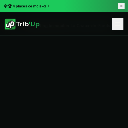
🏆 4 places ce mois-ci
Trib
'Up
Accueil
Marketing Immobilier La Chaux-de-Fonds