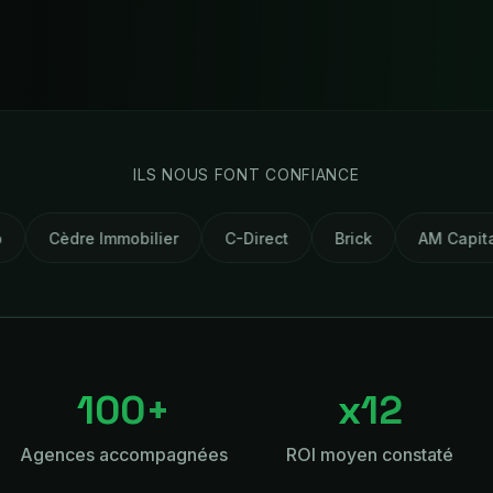
ILS NOUS FONT CONFIANCE
obilier
C-Direct
Brick
AM Capital
Certister
100+
x12
Agences accompagnées
ROI moyen constaté