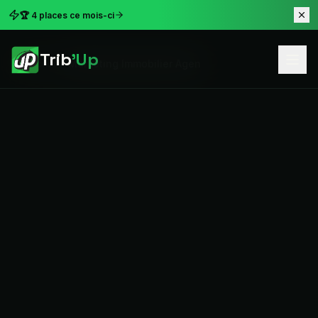
🏆 4 places ce mois-ci
Trib
'Up
Accueil
Marketing Immobilier Agen