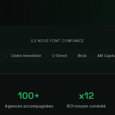
ILS NOUS FONT CONFIANCE
mobilier
C-Direct
Brick
AM Capital
Certister
100+
x12
Agences accompagnées
ROI moyen constaté