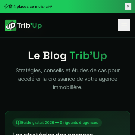
🏆 4 places ce mois-ci
Trib
'Up
Accueil
Blog
Le Blog
Trib'Up
Stratégies, conseils et études de cas pour
accélérer la croissance de votre agence
immobilière.
Guide gratuit 2026 — Dirigeants d'agences
Les stratégies des agences