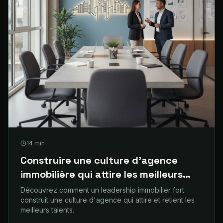
14
min
Construire une culture d'agence
immobilière qui attire les meilleurs
talents
Découvrez comment un leadership immobilier fort
construit une culture d'agence qui attire et retient les
meilleurs talents.