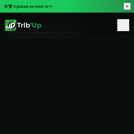
🏆 4 places ce mois-ci
Trib
'Up
Accueil
Nos implantations
Agence immobilière Villeurbanne