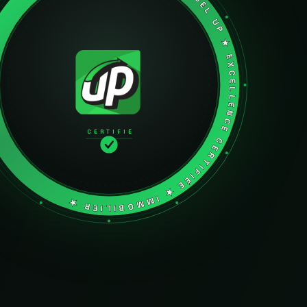
★ LABEL UP ★ EXCELLENCE CERTIFIÉE ★ IMMOBILIER ★
CERTIFIÉ