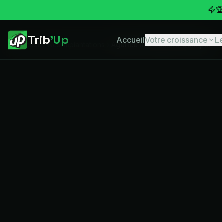

Trib
'Up
Accueil
Votre croissance
L
Accueil
Nos implantations
Agence immobilière Quimper