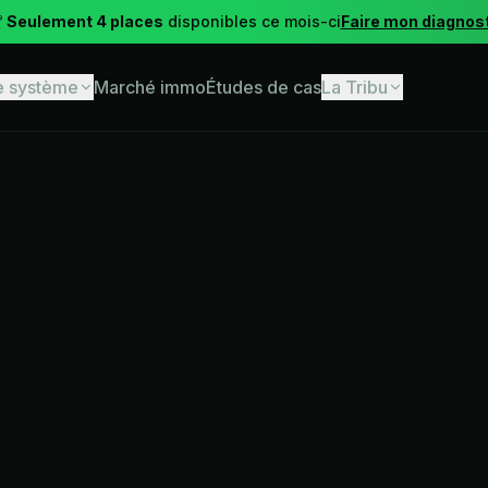

Seulement 4 places
disponibles ce mois-ci
Faire mon diagnos
e système
Marché immo
Études de cas
La Tribu