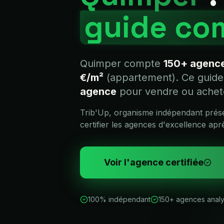
guide co
Quimper
compte
150+
agence
€
/m²
(appartement). Ce guide
agence
pour vendre ou ache
Trib'Up, organisme indépendant pré
certifier les agences d'excellence apr
Voir l'agence certifiée
100% indépendant
150+ agences anal