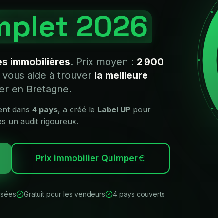
mplet 2026
s immobilières
. Prix moyen :
2 900
 vous aide à trouver
la meilleure
ter en
Bretagne
.
sent dans
4 pays
, a créé le
Label UP
pour
ès un audit rigoureux.
Prix immobilier
Quimper
ysées
Gratuit pour les vendeurs
4 pays couverts