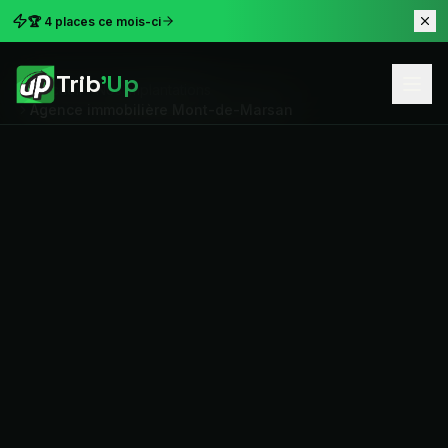
🏆 4 places ce mois-ci
Trib
'Up
Accueil
Nos implantations
Agence immobilière Mont-de-Marsan