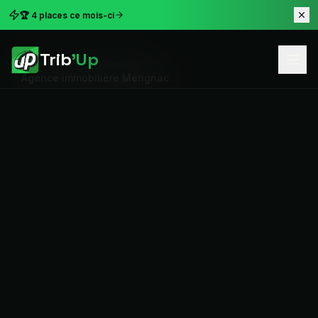
🏆 4 places ce mois-ci
Trib
'Up
Accueil
Nos implantations
Agence immobilière Mérignac