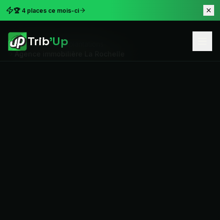
🏆 4 places ce mois-ci
Trib
'Up
Accueil
Nos implantations
Agence immobilière La Rochelle