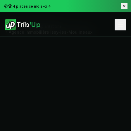
🏆 4 places ce mois-ci
Trib
'Up
Accueil
Nos implantations
Agence immobilière Issy-les-Moulineaux