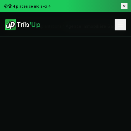
🏆 4 places ce mois-ci
Trib
'Up
Accueil
Nos implantations
Agence immobilière Gagny