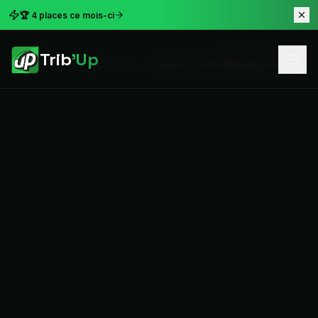
🏆 4 places ce mois-ci
Trib
'Up
Accueil
Nos implantations
Agence immobilière Fougères