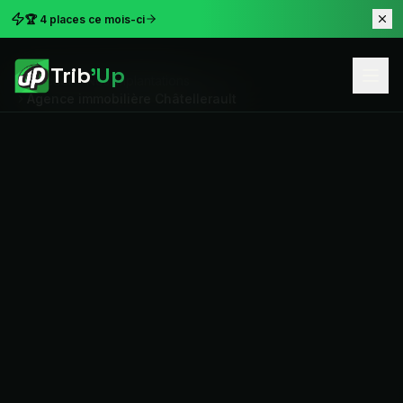
🏆 4 places ce mois-ci
Trib
'Up
Accueil
Nos implantations
Agence immobilière Châtellerault