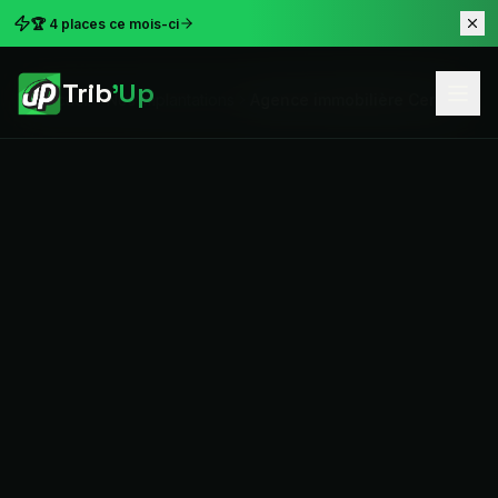
🏆 4 places ce mois-ci
Trib
'Up
Accueil
Nos implantations
Agence immobilière Cergy