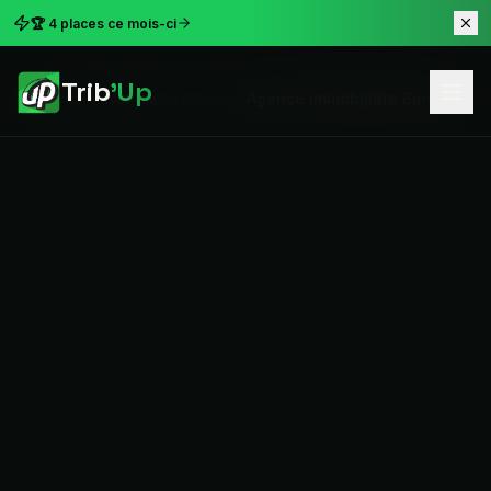
🏆 4 places ce mois-ci
Trib
'Up
Accueil
Nos implantations
Agence immobilière Binche