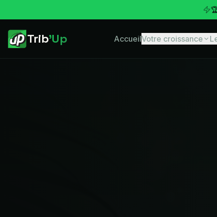


Trib
'Up
Accueil
Votre croissance
L